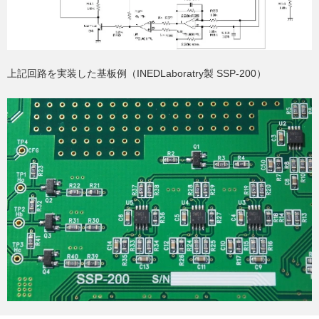
上記回路を実装した基板例（INEDLaboratry製 SSP-200）