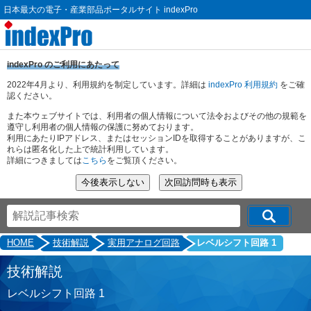
日本最大の電子・産業部品ポータルサイト indexPro
indexPro のご利用にあたって
2022年4月より、利用規約を制定しています。詳細は
indexPro 利用規約
をご確
認ください。
また本ウェブサイトでは、利用者の個人情報について法令およびその他の規範を
遵守し利用者の個人情報の保護に努めております。
利用にあたりIPアドレス、またはセッションIDを取得することがありますが、こ
れらは匿名化した上で統計利用しています。
詳細につきましては
こちら
をご覧頂ください。
HOME
技術解説
実用アナログ回路
レベルシフト回路 1
技術解説
レベルシフト回路 1