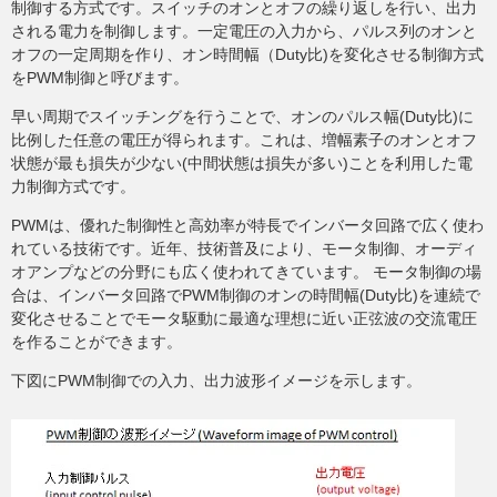
制御する方式です。スイッチのオンとオフの繰り返しを行い、出力
される電力を制御します。一定電圧の入力から、パルス列のオンと
オフの一定周期を作り、オン時間幅（Duty比)を変化させる制御方式
をPWM制御と呼びます。
早い周期でスイッチングを行うことで、オンのパルス幅(Duty比)に
比例した任意の電圧が得られます。これは、増幅素子のオンとオフ
状態が最も損失が少ない(中間状態は損失が多い)ことを利用した電
力制御方式です。
PWMは、優れた制御性と高効率が特長でインバータ回路で広く使わ
れている技術です。近年、技術普及により、モータ制御、オーディ
オアンプなどの分野にも広く使われてきています。 モータ制御の場
合は、インバータ回路でPWM制御のオンの時間幅(Duty比)を連続で
変化させることでモータ駆動に最適な理想に近い正弦波の交流電圧
を作ることができます。
下図にPWM制御での入力、出力波形イメージを示します。