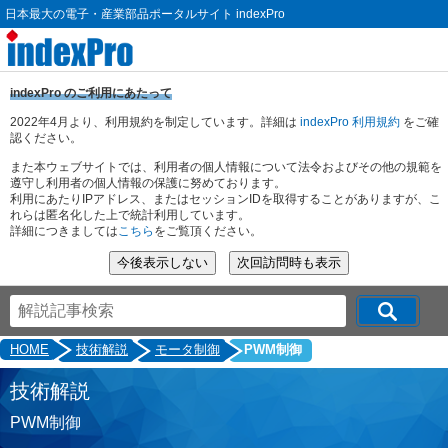
日本最大の電子・産業部品ポータルサイト indexPro
indexPro のご利用にあたって
2022年4月より、利用規約を制定しています。詳細は
indexPro 利用規約
をご確
認ください。
また本ウェブサイトでは、利用者の個人情報について法令およびその他の規範を
遵守し利用者の個人情報の保護に努めております。
利用にあたりIPアドレス、またはセッションIDを取得することがありますが、こ
れらは匿名化した上で統計利用しています。
詳細につきましては
こちら
をご覧頂ください。
HOME
技術解説
モータ制御
PWM制御
技術解説
PWM制御