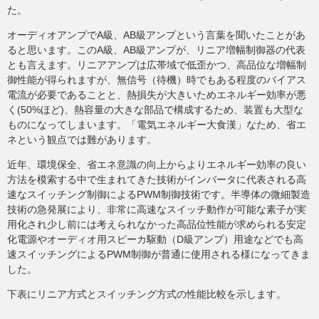
た。
オーディオアンプでA級、AB級アンプという言葉を聞いたことがあ
ると思います。このA級、AB級アンプが、リニア増幅制御器の代表
とも言えます。リニアアンプは広帯域で低歪かつ、高品位な増幅制
御性能が得られますが、無信号（待機）時でもある程度のバイアス
電流が必要であることと、熱損失が大きいためエネルギー効率が悪
く(50%ほど)、熱容量の大きな部品で構成するため、装置も大型な
ものになってしまいます。「電気エネルギー大食漢」なため、省エ
ネという観点では難があります。
近年、環境保全、省エネ意識の向上からよりエネルギー効率の良い
方法を模索する中で生まれてきた技術がインバータに代表される高
速なスイッチング制御によるPWM制御技術です。半導体の微細製造
技術の急発展により、非常に高速なスイッチ動作が可能な素子が実
用化され少し前には考えられなかった高品位性能が求められる安定
化電源やオーディオ用スピーカ駆動（D級アンプ）用途などでも高
速スイッチングによるPWM制御が普通に使用される様になってきま
した。
下表にリニア方式とスイッチング方式の性能比較を示します。