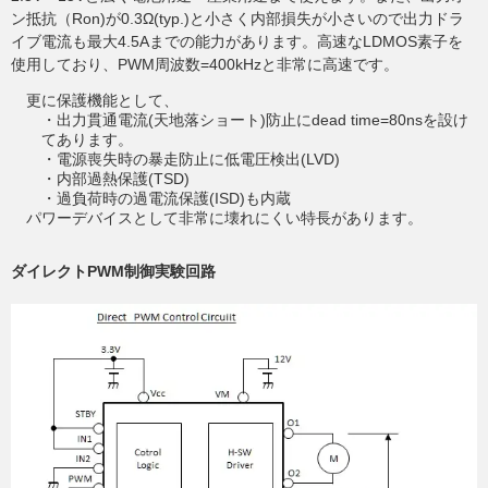
ン抵抗（Ron)が0.3Ω(typ.)と小さく内部損失が小さいので出力ドラ
イブ電流も最大4.5Aまでの能力があります。高速なLDMOS素子を
使用しており、PWM周波数=400kHzと非常に高速です。
更に保護機能として、
・出力貫通電流(天地落ショート)防止にdead time=80nsを設け
てあります。
・電源喪失時の暴走防止に低電圧検出(LVD)
・内部過熱保護(TSD)
・過負荷時の過電流保護(ISD)も内蔵
パワーデバイスとして非常に壊れにくい特長があります。
ダイレクトPWM制御実験回路