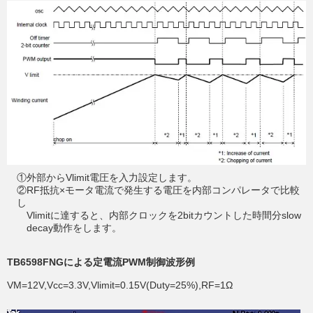
①外部からVlimit電圧を入力設定します。
②RF抵抗×モータ電流で発生する電圧を内部コンパレータで比較
し
Vlimitに達すると、内部クロックを2bitカウントした時間分slow
decay動作をします。
TB6598FNGによる定電流PWM制御波形例
VM=12V,Vcc=3.3V,Vlimit=0.15V(Duty=25%),RF=1Ω