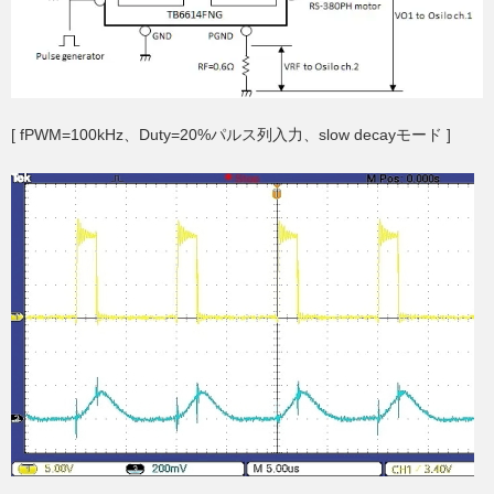
[ fPWM=100kHz、Duty=20%パルス列入力、slow decayモード ]