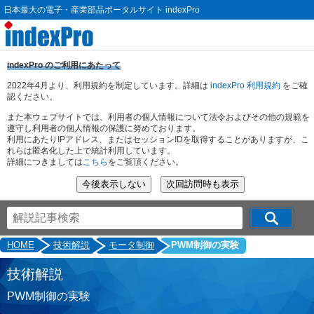
日本最大の電子・産業部品ポータルサイト indexPro
indexPro のご利用にあたって
2022年4月より、利用規約を制定しています。詳細は
indexPro 利用規約
をご確
認ください。
また本ウェブサイトでは、利用者の個人情報について法令およびその他の規範を
遵守し利用者の個人情報の保護に努めております。
利用にあたりIPアドレス、またはセッションIDを取得することがありますが、こ
れらは匿名化した上で統計利用しています。
詳細につきましては
こちら
をご覧頂ください。
HOME
技術解説
モータ制御
PWM制御の実験
技術解説
PWM制御の実験