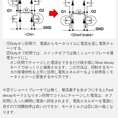
①Dutyオン区間で、電源からモータコイルに電流を流し電荷チャ
ージする。
②Dutyオフ区間では、スイッチオフでは無くショートブレーキ通
電モードにし
オン区間でチャージした電流をできるだけ残す様にSlow decay
モードでゆっくりと減衰させます。この方法は、回転するモー
タの発電特性を上手に活用し電気エネルギーをより効率良くモ
ータトルクへと変換するやり方です。
※②でショートブレーキでは無く、整流素子を全オフにするとFast
decayモードとなりオン区間でコイルにチャージした電流は、オフ
区間に入った瞬間に電源へ回生されます。電気エネルギーを電源に
戻すので消費効率は良いのですが、モータトルクは②に比べ低くな
ります。