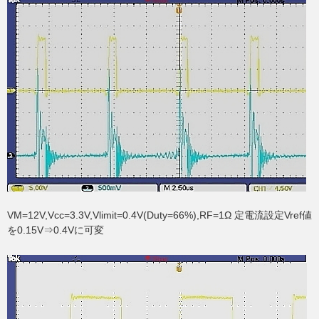
VM=12V,Vcc=3.3V,Vlimit=0.4V(Duty=66%),RF=1Ω 定電流設定Vref値
を0.15V⇒0.4Vに可変