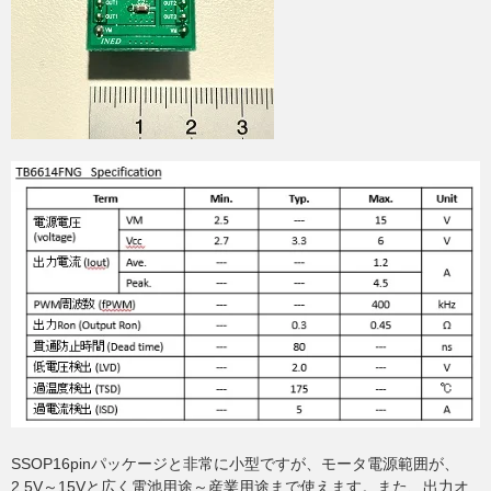
SSOP16pinパッケージと非常に小型ですが、モータ電源範囲が、
2.5V～15Vと広く電池用途～産業用途まで使えます。また、出力オ