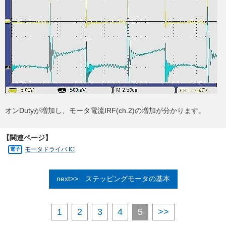
オンDutyが増加し、モータ電流IRF(ch.2)の増加が分かります。
【関連ページ】
モータドライバ IC
ステッピングモータの基本
1
2
3
4
5
>>